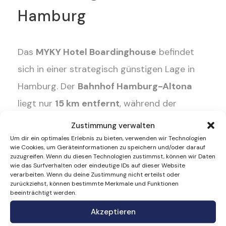
Hamburg
Das
MYKY Hotel Boardinghouse
befindet
sich in einer strategisch günstigen Lage in
Hamburg. Der
Bahnhof Hamburg-Altona
liegt nur
15 km entfernt
, während der
berühmte
Hamburger Hafen
in
18 km
Zustimmung verwalten
erreichbar ist. Viele der beliebtesten
Um dir ein optimales Erlebnis zu bieten, verwenden wir Technologien
wie Cookies, um Geräteinformationen zu speichern und/oder darauf
Sehenswürdigkeiten der Stadt sind ebenfalls
zuzugreifen. Wenn du diesen Technologien zustimmst, können wir Daten
wie das Surfverhalten oder eindeutige IDs auf dieser Website
schnell und unkompliziert zu erreichen:
verarbeiten. Wenn du deine Zustimmung nicht erteilst oder
zurückziehst, können bestimmte Merkmale und Funktionen
beeinträchtigt werden.
•
Alter Elbtunnel
– 15 km
Akzeptieren