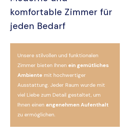
komfortable Zimmer für
jeden Bedarf
Unsere stilvollen und funktionalen
Zimmer bieten Ihnen
ein gemütliches
Ambiente
mit hochwertiger
Ausstattung. Jeder Raum wurde mit
viel Liebe zum Detail gestaltet, um
Ihnen einen
angenehmen Aufenthalt
zu ermöglichen.