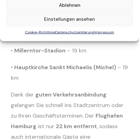
•
St. Pauli Landungsbrücken
– 18 km
Ablehnen
•
Elbphilharmonie Hamburg
– 19 km
Einstellungen ansehen
Cookie-Richtlinie
Datenschutzerklärung
Impressum
•
Miniatur Wunderland
– 20 km
•
Millerntor-Stadion
– 19 km
•
Hauptkirche Sankt Michaelis (Michel)
– 19
km
Dank der
guten Verkehrsanbindung
gelangen Sie schnell ins Stadtzentrum oder
zu Ihren Geschäftsterminen. Der
Flughafen
Hamburg
ist nur
22 km entfernt
, sodass
auch internationale Gäste eine