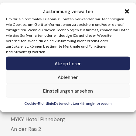
Hotel Harburg
Zustimmung verwalten
Um dir ein optimales Erlebnis zu bieten, verwenden wir Technologien
wie Cookies, um Geräteinformationen zu speichern und/oder darauf
MYKY Boardinghouse
zuzugreifen. Wenn du diesen Technologien zustimmst, können wir Daten
wie das Surfverhalten oder eindeutige IDs auf dieser Website
Stader Strasse 246
verarbeiten. Wenn du deine Zustimmung nicht erteilst oder
21075 Hamburg
zurückziehst, können bestimmte Merkmale und Funktionen
beeinträchtigt werden.
Akzeptieren
info@mykyboardinghouse.de
Ablehnen
040 55556772
Einstellungen ansehen
Hotel Pinneberg
Cookie-Richtlinie
Datenschutzerklärung
Impressum
MYKY Hotel Pinneberg
An der Raa 2