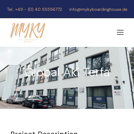
Tel.: +49 - (0) 40 55556772
info@mykyboardinghouse.de
Global Aki Terfa
Architecture
Project Description